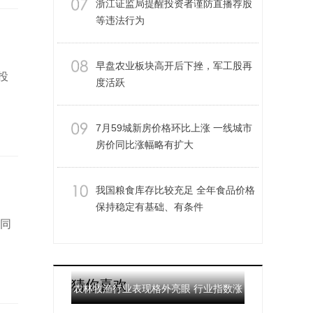
浙江证监局提醒投资者谨防直播荐股
等违法行为
早盘农业板块高开后下挫，军工股再
投
度活跃
7月59城新房价格环比上涨 一线城市
房价同比涨幅略有扩大
我国粮食库存比较充足 全年食品价格
保持稳定有基础、有条件
合同
猜你喜欢
农林牧渔行业表现格外亮眼 行业指数涨