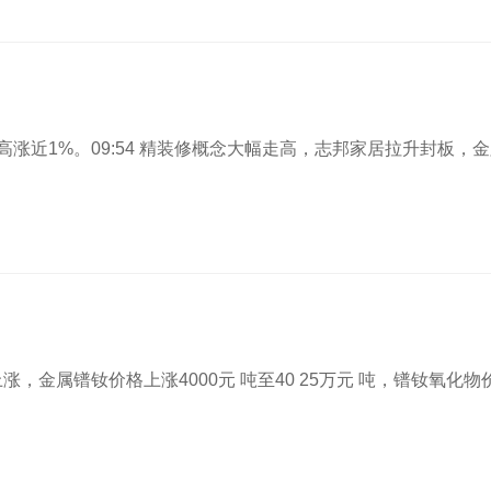
高涨近1%。09:54 精装修概念大幅走高，志邦家居拉升封板，
，金属镨钕价格上涨4000元 吨至40 25万元 吨，镨钕氧化物