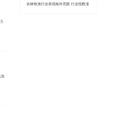
农林牧渔行业表现格外亮眼 行业指数涨
幅达2.31%
幅达2.31%
5
局发