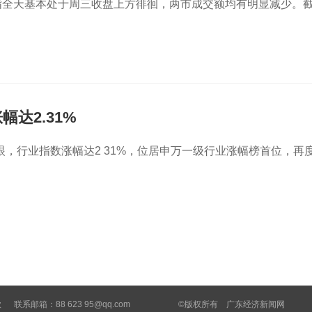
指全天基本处于周三收盘上方徘徊，两市成交额均有明显减少。
达2.31%
，行业指数涨幅达2 31%，位居申万一级行业涨幅榜首位，再
款 联系邮箱：88 623 95@qq.com ©版权所有 广东经济新闻网